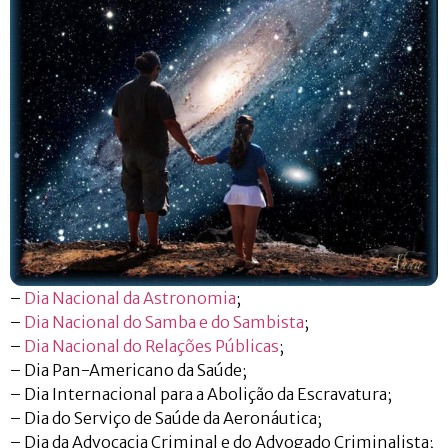
–
Dia Nacional da Astronomia
;
–
Dia Nacional do Samba e do Sambista
;
–
Dia Nacional do Relações Públicas
;
– Dia Pan-Americano da Saúde;
– Dia Internacional para a Abolição da Escravatura;
– Dia do Serviço de Saúde da Aeronáutica;
– Dia da Advocacia Criminal e do Advogado Criminalista;