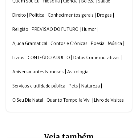
Quem Sou Eu
Filosofia
Ciência
Beleza
Saúde
Direito
Política
Conhecimentos gerais
Drogas
Religião
PREVISÃO DO FUTURO
Humor
Ajuda Gramatical
Contos e Crônicas
Poesia
Música
Livros
CONTEÚDO ADULTO
Datas Comemorativas
Aniversariantes Famosos
Astrologia
Serviços e utilidade pública
Pets
Natureza
O Seu Dia Natal
Quanto Tempo Ja Vivi
Livro de Visitas
Veja também