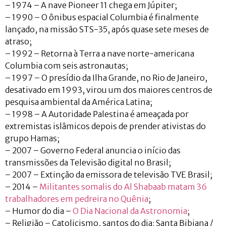
– 1974 – A nave Pioneer 11 chega em Júpiter;
– 1990 – O ônibus espacial Columbia é finalmente
lançado, na missão STS-35, após quase sete meses de
atraso;
– 1992 – Retorna à Terra a nave norte-americana
Columbia com seis astronautas;
– 1997 – O presídio da Ilha Grande, no Rio de Janeiro,
desativado em 1993, virou um dos maiores centros de
pesquisa ambiental da América Latina;
– 1998 – A Autoridade Palestina é ameaçada por
extremistas islâmicos depois de prender ativistas do
grupo Hamas;
– 2007 – Governo Federal anuncia o início das
transmissões da Televisão digital no Brasil;
– 2007 – Extinção da emissora de televisão TVE Brasil;
– 2014 –
Militantes somalis do Al Shabaab matam 36
trabalhadores em pedreira no Quênia
;
– Humor do dia –
O Dia Nacional da Astronomia
;
– Religião – Catolicismo, santos do dia: Santa Bibiana /