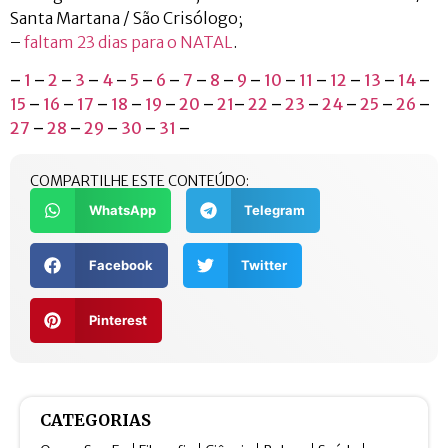
Santa Martana / São Crisólogo;
–
faltam 23 dias para o NATAL
.
–
1
–
2
–
3
–
4
–
5
–
6
–
7
–
8
–
9
–
10
–
11
–
12
–
13
–
14
–
15
–
16
–
17
–
18
–
19
–
20
–
21
–
22
–
23
–
24
–
25
–
26
–
27
–
28
–
29
–
30
–
31
–
COMPARTILHE ESTE CONTEÚDO:
WhatsApp
Telegram
Facebook
Twitter
Pinterest
CATEGORIAS