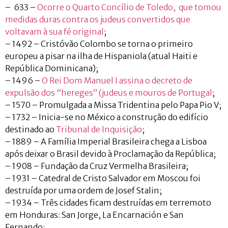
– 633 –
Ocorre o Quarto Concílio de Toledo, que tomou
medidas duras contra os judeus convertidos que
voltavam à sua fé original
;
– 1492 – Cristóvão Colombo se torna o primeiro
europeu a pisar na ilha de Hispaniola (atual Haiti e
República Dominicana);
– 1496 –
O Rei Dom Manuel I assina o decreto de
expulsão dos “hereges” (judeus e mouros de Portugal
;
– 1570 – Promulgada a Missa Tridentina pelo Papa Pio V;
– 1732 – Inicia-se no México a construção do edifício
destinado ao
Tribunal de Inquisição
;
– 1889 – A Família Imperial Brasileira chega a Lisboa
após deixar o Brasil devido à Proclamação da República;
– 1908 – Fundação da Cruz Vermelha Brasileira;
– 1931 – Catedral de Cristo Salvador em Moscou foi
destruída por uma ordem de Josef Stalin;
– 1934 – Três cidades ficam destruídas em terremoto
em Honduras: San Jorge, La Encarnación e San
Fernando;