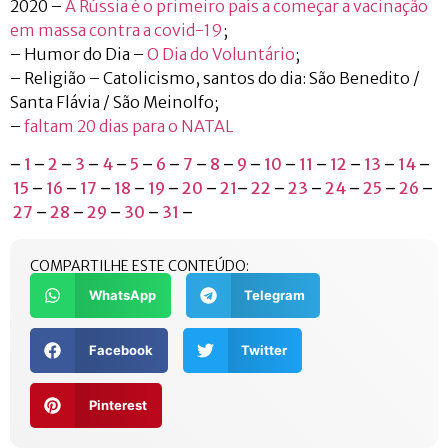
2020 –
A Rússia é o primeiro país a começar a vacinação
em massa contra a covid-19
;
– Humor do Dia –
O Dia do Voluntário
;
– Religião – Catolicismo, santos do dia: São Benedito /
Santa Flávia / São Meinolfo;
–
faltam 20 dias para o NATAL
–
1
–
2
–
3
–
4
–
5
–
6
–
7
–
8
–
9
–
10
–
11
–
12
–
13
–
14
–
15
–
16
–
17
–
18
–
19
–
20
–
21
–
22
–
23
–
24
–
25
–
26
–
27
–
28
–
29
–
30
–
31
–
COMPARTILHE ESTE CONTEÚDO:
WhatsApp
Telegram
Facebook
Twitter
Pinterest