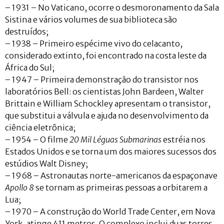
– 1931 – No Vaticano, ocorre o desmoronamento da Sala
Sistina e vários volumes de sua biblioteca são
destruídos;
– 1938 – Primeiro espécime vivo do celacanto,
considerado extinto, foi encontrado na costa leste da
África do Sul;
– 1947 – Primeira demonstração do transistor nos
laboratórios Bell: os cientistas John Bardeen, Walter
Brittain e William Schockley apresentam o transistor,
que substitui a válvula e ajuda no desenvolvimento da
ciência eletrônica;
– 1954 – O filme
20 Mil Léguas Submarinas
estréia nos
Estados Unidos e se torna um dos maiores sucessos dos
estúdios Walt Disney;
– 1968 – Astronautas norte-americanos da espaçonave
Apollo 8
se tornam as primeiras pessoas a orbitarem a
Lua;
– 1970 – A construção do World Trade Center, em Nova
York, atinge 411 metros. O complexo inclui duas torres