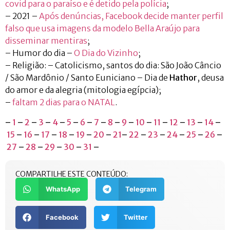
covid para o paraíso e é detido pela polícia
;
– 2021 –
Após denúncias, Facebook decide manter perfil
falso que usa imagens da modelo Bella Araújo para
disseminar mentiras
;
– Humor do dia –
O Dia do Vizinho
;
– Religião: – Catolicismo, santos do dia: São João Câncio
/ São Mardônio / Santo Euniciano – Dia de
Hathor
, deusa
do amor e da alegria (mitologia egípcia);
–
faltam 2 dias para o NATAL
.
–
1
–
2
–
3
–
4
–
5
–
6
–
7
–
8
–
9
–
10
–
11
–
12
–
13
–
14
–
15
–
16
–
17
–
18
–
19
–
20
–
21
–
22
–
23
–
24
–
25
–
26
–
27
–
28
–
29
–
30
–
31
–
COMPARTILHE ESTE CONTEÚDO:
WhatsApp
Telegram
Facebook
Twitter