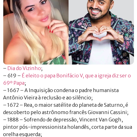
–
Dia do Vizinho
;
– 619 –
É eleito o papa Bonifácio V, que a igreja diz ser o
69º Papa
;
– 1667 – A Inquisição condena o padre humanista
Antônio Vieira à reclusão e ao silêncio;
– 1672 – Rea, o maior satélite do planeta de Saturno, é
descoberto pelo astrônomo francês Giovanni Cassini;
– 1888 – Sofrendo de depressão, Vincent Van Gogh,
pintor pós-impressionista holandês, corta parte da sua
orelha esquerda;