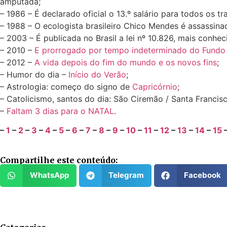
amputada;
– 1986 – É declarado oficial o 13.º salário para todos os tr
– 1988 – O ecologista brasileiro Chico Mendes é assassina
– 2003 – É publicada no Brasil a lei nº 10.826, mais con
– 2010 –
E prorrogado por tempo indeterminado do Fund
– 2012 –
A vida depois do fim do mundo e os novos fins
;
– Humor do dia –
Início do Verão
;
– Astrologia: começo do signo de
Capricórnio
;
– Catolicismo, santos do dia: São Ciremão / Santa Francisc
–
Faltam 3 dias para o NATAL
.
–
1
–
2
–
3
–
4
–
5
–
6
–
7
–
8
–
9
–
10
–
11
–
12
–
13
–
14
–
15
Compartilhe este conteúdo:
WhatsApp
Telegram
Facebook