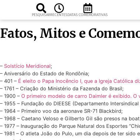
PESQUISAR
RECENTES
DATAS COMEMORATIVAS
Fatos, Mitos e Comemo
–
Solstício Meridional
;
– Aniversário do Estado de Rondônia;
– 401 –
É eleito o Papa Inocêncio I, que a Igreja Católica 
– 1761 – Criação do Ministério da Fazenda do Brasil;
– 1900 –
O primeiro modelo de carro Daimler é exibido. O 
– 1955 – Fundação do DIEESE (Departamento Intersindical 
– 1964 – Primeiro voo da aeronave SR-71 Blackbird;
– 1968 – Caetano Veloso e Gilberto Gil são presos na boat
– 1977 – Inauguração do Parque Natural dos Esportes “Chi
– 1981 – O atleta João do Pulo, um dia depois de ter sido 