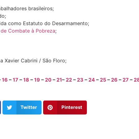
abalhadores brasileiros;
do;
hecida como Estatuto do Desarmamento;
o de Combate à Pobreza
;
a Xavier Cabrini / São Floro;
–
16
–
17
–
18
–
19
–
20
–
21
–
22
–
23
–
24
–
25
–
26
–
27
–
2
Twitter
Pinterest