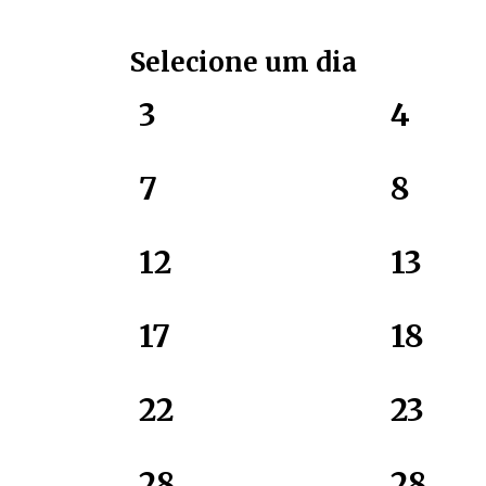
Selecione um dia
3
4
7
8
12
13
17
18
22
23
28
28