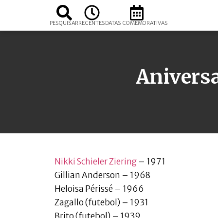
PESQUISAR
RECENTES
DATAS COMEMORATIVAS
Aniversa
Nikki Schieler Ziering
– 1971
Gillian Anderson – 1968
Heloisa Périssé – 1966
Zagallo (futebol) – 1931
Brito (futebol) – 1939