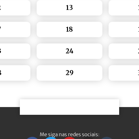
2
13
7
18
3
24
8
29
Me siga nas redes sociais: