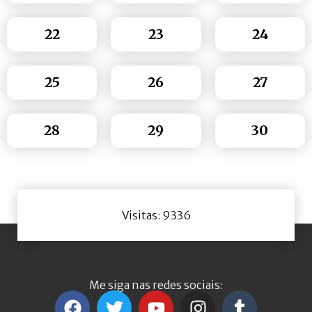
22
23
24
25
26
27
28
29
30
Visitas: 9336
Me siga nas redes sociais: