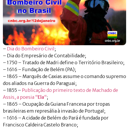
–
Dia do Bombeiro Civil
;
– Dia do Empresário de Contabilidade;
– 1750 – Tratado de Madri define o Território Brasileiro;
– 1616 – Fundação de Belém (PA);
– 1865 – Marquês de Caxias assume o comando supremo
dos aliados na Guerra do Paraguai;
– 1855 –
Publicação do primeiro texto de Machado de
Assis, a poesia “
Ela
“
;
– 1865 – Ocupação da Guiana Francesa por tropas
brasileiras em represália à invasão de Portugal;
– 1616 – A cidade de Belém do Pará é fundada por
Francisco Caldeira Castelo Branco;