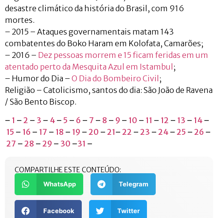
desastre climático da história do Brasil, com 916
mortes.
– 2015 – Ataques governamentais matam 143
combatentes do Boko Haram em Kolofata, Camarões;
– 2016 –
Dez pessoas morrem e 15 ficam feridas em um
atentado perto da Mesquita Azul em Istambul
;
– Humor do Dia –
O Dia do Bombeiro Civil
;
Religião – Catolicismo, santos do dia: São João de Ravena
/ São Bento Biscop.
–
1
–
2
–
3
–
4
–
5
–
6
–
7
–
8
–
9
–
10
–
11
–
12
–
13
–
14
–
15
–
16
–
17
–
18
–
19
–
20
–
21
–
22
–
23
–
24
–
25
–
26
–
27
–
28
–
29
–
30
–
31
–
COMPARTILHE ESTE CONTEÚDO:
WhatsApp
Telegram
Facebook
Twitter