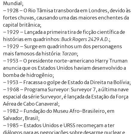
Mundial;
– 1928 – O Rio Tâmisa transborda em Londres, devido às
fortes chuvas, causando uma das maiores enchentes da
capital britânica;
– 1929 – Lançada a primeira tira de ficção científica de
histórias em quadrinhos:
Buck Rogers 2429 A.D.
;
– 1929 – Surge em quadrinhos um dos personagens
mais famosos da história:
Tarzan
;
– 1953 – O presidente norte-americano Harry Truman
anuncia que os Estados Unidos haviam desenvolvido a
bomba de hidrogênio;
– 1953 – Fracassa o golpe de Estado da Direita na Bolívia;
– 1968 – Programa Surveyor: Surveyor 7, a última nave
espacial da série Surveyor, é lançada da Estação da Força
Aérea de Cabo Canaveral;
– 1982 – Fundação do Museu Afro-Brasileiro, em
Salvador, Brasil;
– 1985 – Estados Unidos e URSS recomeçam a ter
diálogos para as negociações sobre desarme nuclear e