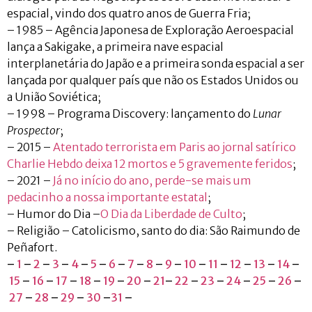
espacial, vindo dos quatro anos de Guerra Fria;
– 1985 – Agência Japonesa de Exploração Aeroespacial
lança a Sakigake, a primeira nave espacial
interplanetária do Japão e a primeira sonda espacial a ser
lançada por qualquer país que não os Estados Unidos ou
a União Soviética;
– 1998 – Programa Discovery: lançamento do
Lunar
Prospector
;
– 2015 –
Atentado terrorista em Paris ao jornal satírico
Charlie Hebdo deixa 12 mortos e 5 gravemente feridos
;
– 2021 –
Já no início do ano, perde-se mais um
pedacinho a nossa importante estatal
;
– Humor do Dia –
O Dia da Liberdade de Culto
;
– Religião – Catolicismo, santo do dia: São Raimundo de
Peñafort.
–
1
–
2
–
3
–
4
–
5
–
6
–
7
–
8
–
9
–
10
–
11
–
12
–
13
–
14
–
15
–
16
–
17
–
18
–
19
–
20
–
21
–
22
–
23
–
24
–
25
–
26
–
27
–
28
–
29
–
30
–
31
–