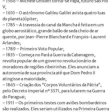
– 1566 – Michele Ghisleri torna-se Papa, futuro São Pio
V;
– 1610 – O astrônomo Galileu Galilei avista quatro luas
do planeta Júpiter;
– 1785 – A travessia do canal da Mancha é feita em um
globo aerostático, grande balão de seda cheio de ar
quente, por Jean-Pierre Blanchard e François-Laurent
Arlandes;
– 1789 – Primeiro Voto Popular;
– 1835 – Começa no Pará a Guerra da Cabanagem,
revolta popular de um governo revolucionário de
moradores de regiões ribeirinhas. Eles anunciam a
autonomia de sua província até que Dom Pedro II
atingisse a maioridade;
– 1865 – Criação dos “Corpos Voluntários da Pátria”,
pelo Decreto Imperial nº 3371, para lutarem na Guerra
do Paraguai;
– 1911 – Os primeiros testes com aviões bombardeiros
são realizados. Eles seriam utilizados na Primeira Guerra