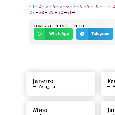
–
1
–
2
–
3
–
4
–
5
–
6
–
7
–
8
–
9
–
10
–
11
–
1
27
–
28
–
29
–
30
–
31
–
COMPARTILHE ESTE CONTEÚDO:
WhatsApp
Telegram
Janeiro
Fe
Ver agora
V
Maio
Ju