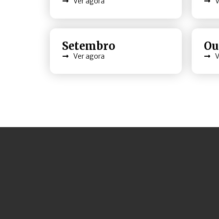
Ver agora
V
Setembro
Ou
Ver agora
V