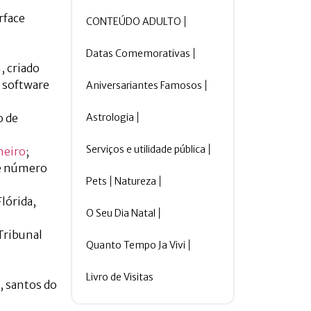
rface
CONTEÚDO ADULTO
Datas Comemorativas
, criado
o software
Aniversariantes Famosos
Astrologia
o de
Serviços e utilidade pública
neiro
;
de número
Pets
Natureza
lórida,
O Seu Dia Natal
Tribunal
Quanto Tempo Ja Vivi
Livro de Visitas
, santos do