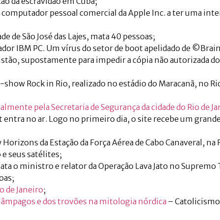
ção da escravidão em Cuba;
 computador pessoal comercial da Apple Inc. a ter uma inte
de de São José das Lajes, mata 40 pessoas;
dor IBM PC. Um vírus do setor de boot apelidado de ©Brain
istão, supostamente para impedir a cópia não autorizada d
-show Rock in Rio, realizado no estádio do Maracanã, no Ri
malmente pela Secretaria de Segurança da cidade do Rio de Ja
 entra no ar. Logo no primeiro dia, o site recebe um gran
orizons da Estação da Força Aérea de Cabo Canaveral, na F
 e seus satélites;
mata o ministro e relator da Operação Lava Jato no Supremo 
oas;
o de Janeiro
;
elâmpagos e dos trovões na mitologia nórdica
– Catolicismo