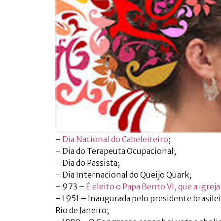
–
Dia Nacional do Cabeleireiro
;
– Dia do Terapeuta Ocupacional;
– Dia do Passista;
– Dia Internacional do Queijo Quark;
– 973 –
É eleito o Papa Bento VI, que a igreja
– 1951 – Inaugurada pelo presidente brasile
Rio de Janeiro;