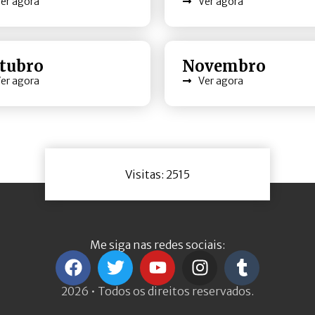
er agora
Ver agora
tubro
Novembro
er agora
Ver agora
Visitas: 2515
Me siga nas redes sociais:
2026 • Todos os direitos reservados.