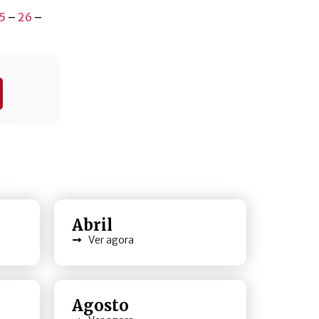
5
–
26
–
Abril
Ver agora
Agosto