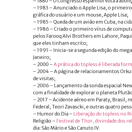
– 1880 – O Congresso espanhol vota a aboli
– 1983 – Anunciado o Apple Lisa, o primeiro
gráfica do usuário e um mouse, Apple Lisa;
– 1985 – Queda de um avião em Cuba, na cida
– 1986 – Criado o primeiro vírus de computa
pelos Farooq Alvi Brothers em Lahore, Paqu
que eles tinham escrito;
– 1991 – Inicia-se a segunda edição do mega
Janeiro;
– 2000 –
A prática do topless é liberada for
– 2004 – A página de relacionamentos Orkut
de visitas;
– 2006 – Lançamento da sonda espacial New H
com a finalidade de explorar o planeta Plutão
– 2017 – Acidente aéreo em Paraty, Brasil, 
Federal, Teori Zavascki, e outras quatro pess
– Humor do Dia –
Liberação do topless no Ri
Religião –
Festival de Thor, divindade dos r
dia: São Mário e São Canuto IV.