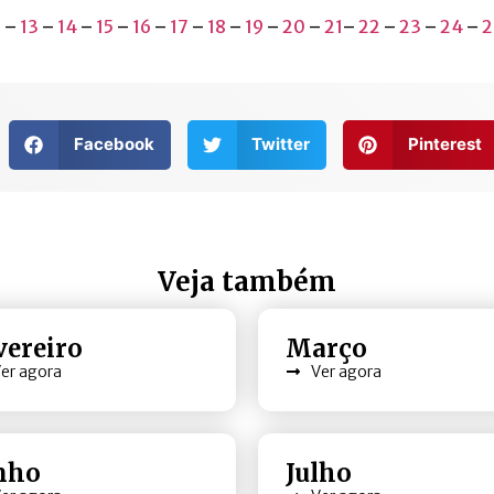
2
–
13
–
14
–
15
–
16
–
17
–
18
–
19
–
20
–
21
–
22
–
23
–
24
–
2
Facebook
Twitter
Pinterest
Veja também
vereiro
Março
er agora
Ver agora
nho
Julho