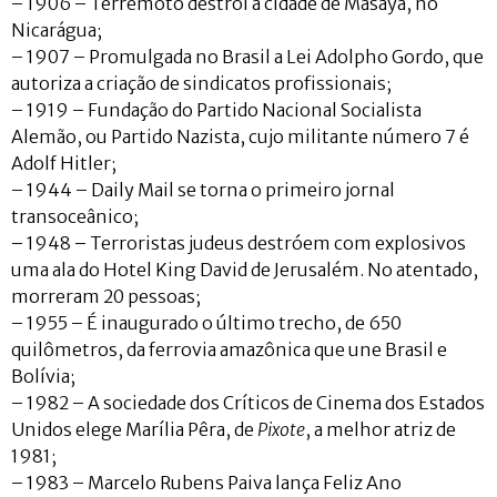
– 1906 – Terremoto destrói a cidade de Masaya, no
Nicarágua;
– 1907 – Promulgada no Brasil a Lei Adolpho Gordo, que
autoriza a criação de sindicatos profissionais;
– 1919 – Fundação do Partido Nacional Socialista
Alemão, ou Partido Nazista, cujo militante número 7 é
Adolf Hitler;
– 1944 – Daily Mail se torna o primeiro jornal
transoceânico;
– 1948 – Terroristas judeus destróem com explosivos
uma ala do Hotel King David de Jerusalém. No atentado,
morreram 20 pessoas;
– 1955 – É inaugurado o último trecho, de 650
quilômetros, da ferrovia amazônica que une Brasil e
Bolívia;
– 1982 – A sociedade dos Críticos de Cinema dos Estados
Unidos elege Marília Pêra, de
Pixote
, a melhor atriz de
1981;
– 1983 – Marcelo Rubens Paiva lança Feliz Ano