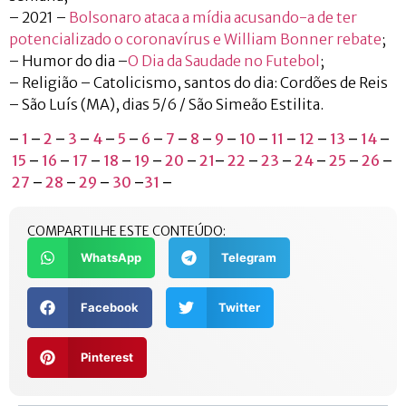
– 2021 –
Bolsonaro ataca a mídia acusando-a de ter
potencializado o coronavírus e William Bonner rebate
;
– Humor do dia –
O Dia da Saudade no Futebol
;
– Religião – Catolicismo, santos do dia: Cordões de Reis
– São Luís (MA), dias 5/6 / São Simeão Estilita.
–
1
–
2
–
3
–
4
–
5
–
6
–
7
–
8
–
9
–
10
–
11
–
12
–
13
–
14
–
15
–
16
–
17
–
18
–
19
–
20
–
21
–
22
–
23
–
24
–
25
–
26
–
27
–
28
–
29
–
30
–
31
–
COMPARTILHE ESTE CONTEÚDO:
WhatsApp
Telegram
Facebook
Twitter
Pinterest