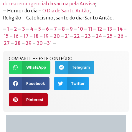
do uso emergencial da vacina pela Anvisa
;
– Humor do dia –
O Dia de Santo Antão
;
Religião – Catolicismo, santo do dia: Santo Antão.
–
1
–
2
–
3
–
4
–
5
–
6
–
7
–
8
–
9
–
10
–
11
–
12
–
13
–
14
–
15
–
16
–
17
–
18
–
19
–
20
–
21
–
22
–
23
–
24
–
25
–
26
–
27
–
28
–
29
–
30
–
31
–
COMPARTILHE ESTE CONTEÚDO:
WhatsApp
Telegram
Facebook
Twitter
Pinterest