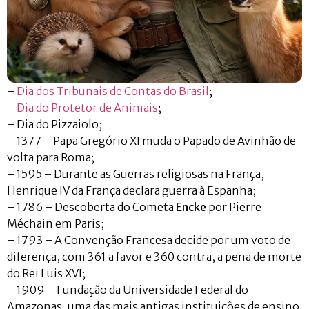
–
Dia dos Tribunais de Contas do Brasil
;
–
Dia do Protetor de Animais
;
– Dia do Pizzaiolo;
– 1377 – Papa Gregório XI muda o Papado de Avinhão de
volta para Roma;
– 1595 – Durante as Guerras religiosas na França,
Henrique IV da França declara guerra à Espanha;
– 1786 – Descoberta do Cometa
Encke
por Pierre
Méchain em Paris;
– 1793 – A Convenção Francesa decide por um voto de
diferença, com 361 a favor e 360 contra, a pena de morte
do Rei Luis XVI;
– 1909 – Fundação da Universidade Federal do
Amazonas, uma das mais antigas instituições de ensino