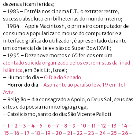
dezenas ficam feridas;
– 1983 – Estréia nos cinema E.T., o extraterrestre,
sucesso absoluto em bilheterias do mundo inteiro;
– 1984 – Apple Macintosh, o primeiro computador de
consumo a popularizar o mouse do computador e a
interface gráfica do utilizador, é apresentado durante
um comercial de televisão do Super Bowl XVIII;
– 1995 – Dezenove mortos e 65 feridos em um
atentado suicida organizado pelos extremistas da Jihad
Islâmica
, em Beit Lit, Israel;
– Humor do dia –
O Dia do Senado
;
–
Horror do dia
–
Aspirante ao paraíso leva 19 em Tel
Aviv
;
– Religião – dia consagrado a Apolo, o Deus Sol, deus das
artes e da poesia na mitologia grega;
– Catolicismo, santo do dia: São Vicente Palloti.
–
1
–
2
–
3
–
4
–
5
–
6
–
7
–
8
–
9
–
10
–
11
–
12
–
13
–
14
–
15
–
16
–
17
–
18
–
19
–
20
–
21
–
22
–
23
–
24
–
25
–
26
–