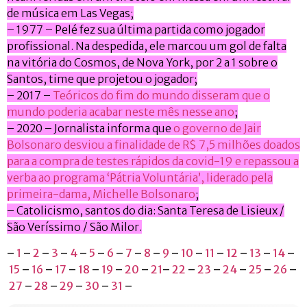
de música em Las Vegas;
– 1977 – Pelé fez sua última partida como jogador
profissional. Na despedida, ele marcou um gol de falta
na vitória do Cosmos, de Nova York, por 2 a 1 sobre o
Santos, time que projetou o jogador;
– 2017 –
Teóricos do fim do mundo disseram que o
mundo poderia acabar neste mês nesse ano
;
– 2020 – Jornalista informa que
o governo de Jair
Bolsonaro desviou a finalidade de R$ 7,5 milhões doados
para a compra de testes rápidos da covid-19 e repassou a
verba ao programa ‘Pátria Voluntária’, liderado pela
primeira-dama, Michelle Bolsonaro
;
– Catolicismo, santos do dia: Santa Teresa de Lisieux /
São Veríssimo / São Milor.
–
1
–
2
–
3
–
4
–
5
–
6
–
7
–
8
–
9
–
10
–
11
–
12
–
13
–
14
–
15
–
16
–
17
–
18
–
19
–
20
–
21
–
22
–
23
–
24
–
25
–
26
–
27
–
28
–
29
–
30
–
31
–