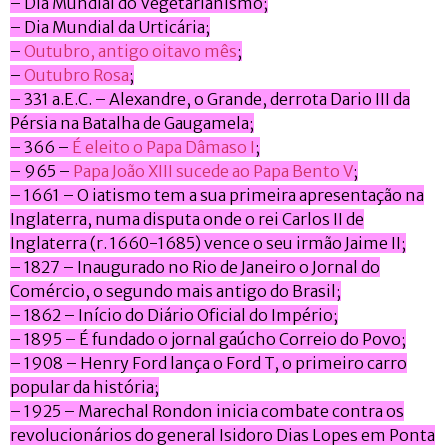
– Dia Mundial do Vegetarianismo;
– Dia Mundial da Urticária;
–
Outubro, antigo oitavo mês
;
–
Outubro Rosa
;
– 331 a.E.C. – Alexandre, o Grande, derrota Dario III da
Pérsia na Batalha de Gaugamela;
– 366 –
É eleito o Papa Dâmaso I
;
– 965 –
Papa João XIII sucede ao Papa Bento V
;
– 1661 – O iatismo tem a sua primeira apresentação na
Inglaterra, numa disputa onde o rei Carlos II de
Inglaterra (r. 1660-1685) vence o seu irmão Jaime II;
– 1827 – Inaugurado no Rio de Janeiro o Jornal do
Comércio, o segundo mais antigo do Brasil;
– 1862 – Início do Diário Oficial do Império;
– 1895 – É fundado o jornal gaúcho Correio do Povo;
– 1908 – Henry Ford lança o Ford T, o primeiro carro
popular da história;
– 1925 – Marechal Rondon inicia combate contra os
revolucionários do general Isidoro Dias Lopes em Ponta