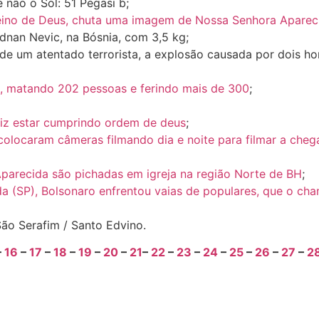
 não o Sol: 51 Pegasi b;
 Reino de Deus, chuta uma imagem de Nossa Senhora Aparec
Adnan Nevic, na Bósnia, com 3,5 kg;
 de um atentado terrorista, a explosão causada por dois 
i, matando 202 pessoas e ferindo mais de 300
;
iz estar cumprindo ordem de deus
;
 colocaram câmeras filmando dia e noite para filmar a che
parecida são pichadas em igreja na região Norte de BH
;
a (SP), Bolsonaro enfrentou vaias de populares, que o cha
 São Serafim / Santo Edvino.
–
16
–
17
–
18
–
19
–
20
–
21
–
22
–
23
–
24
–
25
–
26
–
27
–
2