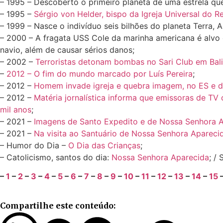
– 1995 – Descoberto o primeiro planeta de uma estrela que
– 1995 –
Sérgio von Helder, bispo da Igreja Universal do
– 1999 – Nasce o indivíduo seis bilhões do planeta Terra, 
– 2000 – A fragata USS Cole da marinha americana é alvo
navio, além de causar sérios danos;
– 2002 –
Terroristas detonam bombas no Sari Club em Bal
–
2012 – O fim do mundo marcado por Luís Pereira
;
– 2012 –
Homem invade igreja e quebra imagem, no ES e d
– 2012 –
Matéria jornalística informa que emissoras de TV
mil anos
;
– 2021 –
Imagens de Santo Expedito e de Nossa Senhora A
– 2021 –
Na visita ao Santuário de Nossa Senhora Aparecid
– Humor do Dia –
O Dia das Crianças
;
– Catolicismo, santos do dia:
Nossa Senhora Aparecida
; /
–
1
–
2
–
3
–
4
–
5
–
6
–
7
–
8
–
9
–
10
–
11
–
12
–
13
–
14
–
15
Compartilhe este conteúdo: