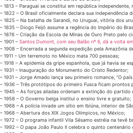
– 1813 – Paraguai se constitui em república independente
– 1822 – O Brasil oficialmente declara sua independência d
– 1825 – Na batalha de Sarandi, no Uruguai, vitória dos uru
– 1835 – Diogo Feijó assume a regência do Império do Brasi
– 1876 – Criação da Escola de Minas de Ouro Preto pelo ci
– 1901 –
Santos Dumont, com seu Balão nº 6, dá a volta em
– 1908 – Encerrada a segunda expedição pela Amazônia d
– 1911 – Um terremoto no México mata 700 pessoas;
– 1918 – A epidemia da gripe espanhola, que já havia se e
– 1931 – Inauguração do Monumento do Cristo Redentor;
– 1931 – Jorge Amado lança seu primeiro romance, “O país
– 1936 – Três protótipos do primeiro Fusca ficam prontos p
– 1945 – As forças aliadas ordenam a extinção do partido n
– 1958 – O Governo belga institui o ensino livre e gratuito;
– 1968 – A polícia invade um sítio em Ibiúna, interior de
– 1968 – Abertura dos XIX Jogos Olímpicos, no México;
– 1972 – O programa infantil Vila Sésamo estréia na tevê bra
– 1992 – O papa João Paulo II celebra o quinto centenário