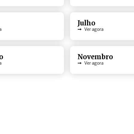
Julho
a
Ver agora
o
Novembro
a
Ver agora