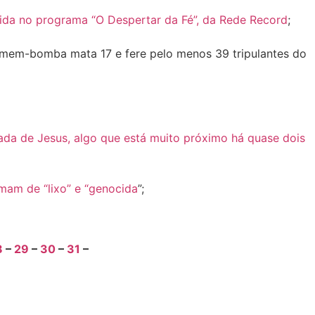
ida no programa “O Despertar da Fé”, da Rede Record
;
homem-bomba mata 17 e fere pelo menos 39 tripulantes do
gada de Jesus, algo que está muito próximo há quase dois
mam de “lixo” e “genocida
”;
8
–
29
–
30
–
31
–