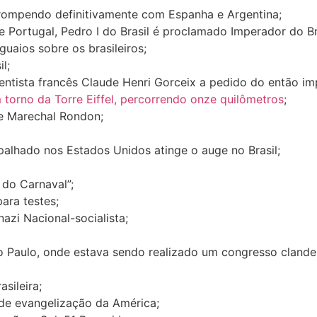
, rompendo definitivamente com Espanha e Argentina;
e Portugal, Pedro I do Brasil é proclamado Imperador do Br
guaios sobre os brasileiros;
l;
entista francês Claude Henri Gorceix a pedido do então im
 torno da Torre Eiffel, percorrendo onze quilômetros
;
e Marechal Rondon;
spalhado nos Estados Unidos atinge o auge no Brasil;
 do Carnaval”;
ara testes;
azi Nacional-socialista;
 São Paulo, onde estava sendo realizado um congresso cland
sileira;
 de evangelização da América;