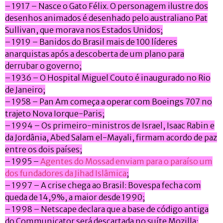
– 1917 – Nasce o Gato Félix. O personagem ilustre dos
desenhos animados é desenhado pelo australiano Pat
Sullivan, que morava nos Estados Unidos;
– 1919 – Banidos do Brasil mais de 100 líderes
anarquistas após a descoberta de um plano para
derrubar o governo;
– 1936 – O Hospital Miguel Couto é inaugurado no Rio
de Janeiro;
– 1958 – Pan Am começa a operar com Boeings 707 no
trajeto Nova Iorque-Paris;
– 1994 – Os primeiro-ministros de Israel, Isaac Rabin e
da Jordânia, Abed Salam el-Mayali, firmam acordo de paz
entre os dois países;
– 1995 –
Agentes do Mossad enviam para o paraíso um
dos fundadores da Jihad Islâmica
;
– 1997 – A crise chega ao Brasil: Bovespa fecha com
queda de 14,9%, a maior desde 1990;
– 1998 – Netscape declara que a base de código antiga
do Communicator será descartada no suíte Mozilla;