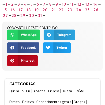
–
1
–
2
–
3
–
4
–
5
–
6
–
7
–
8
–
9
–
10
–
11
–
12
–
13
–
14
–
15
–
16
–
17
–
18
–
19
–
20
–
21
–
22
–
23
–
24
–
25
–
26
–
27
–
28
–
29
–
30
–
31
–
COMPARTILHE ESTE CONTEÚDO:
WhatsApp
Telegram
Facebook
Twitter
Pinterest
CATEGORIAS
Quem Sou Eu
Filosofia
Ciência
Beleza
Saúde
Direito
Política
Conhecimentos gerais
Drogas