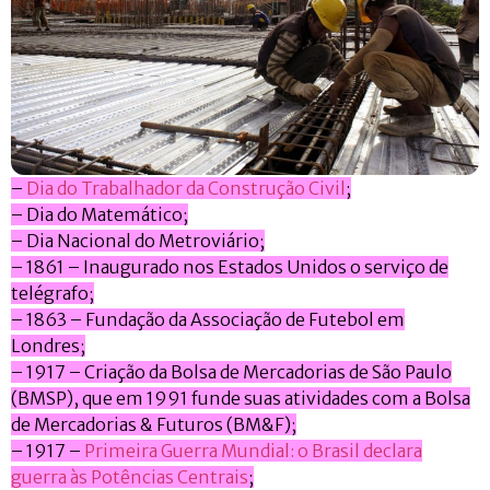
–
Dia do Trabalhador da Construção Civil
;
– Dia do Matemático;
– Dia Nacional do Metroviário;
– 1861 – Inaugurado nos Estados Unidos o serviço de
telégrafo;
– 1863 – Fundação da Associação de Futebol em
Londres;
– 1917 – Criação da Bolsa de Mercadorias de São Paulo
(BMSP), que em 1991 funde suas atividades com a Bolsa
de Mercadorias & Futuros (BM&F);
– 1917 –
Primeira Guerra Mundial: o Brasil declara
guerra às Potências Centrais
;