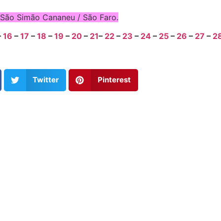
 São Simão Cananeu / São Faro.
–
16
–
17
–
18
–
19
–
20
–
21
–
22
–
23
–
24
–
25
–
26
–
27
–
2
Twitter
Pinterest