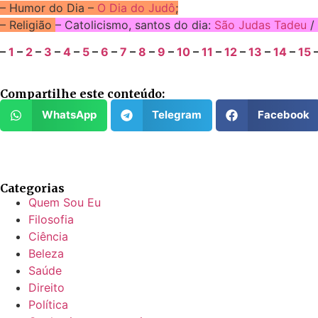
– Humor do Dia –
O Dia do Judô
;
– Religião
– Catolicismo, santos do dia:
São Judas Tadeu
/
–
1
–
2
–
3
–
4
–
5
–
6
–
7
–
8
–
9
–
10
–
11
–
12
–
13
–
14
–
15
Compartilhe este conteúdo:
WhatsApp
Telegram
Facebook
Categorias
Quem Sou Eu
Filosofia
Ciência
Beleza
Saúde
Direito
Política