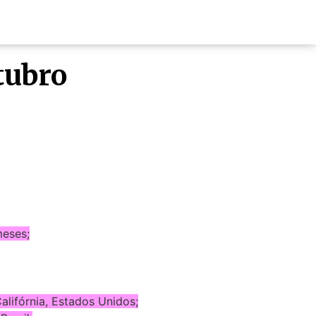
tubro
meses;
lifórnia, Estados Unidos;