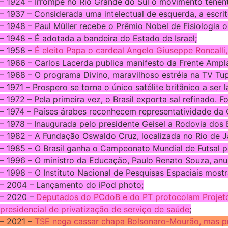
– 1924 – Irrompe no Rio Grande do Sul o movimento tenenti
– 1937 – Considerada uma intelectual de esquerda, a escri
– 1948 – Paul Müller recebe o Prêmio Nobel de Fisiologia 
– 1948 – É adotada a bandeira do Estado de Israel;
– 1958 –
É eleito Papa o cardeal Angelo Giuseppe Roncalli
– 1966 – Carlos Lacerda publica manifesto da Frente Ampla
– 1968 – O programa Divino, maravilhoso estréia na TV Tup
– 1971 – Prospero se torna o único satélite britânico a ser
– 1972 – Pela primeira vez, o Brasil exporta sal refinado. 
– 1974 – Países árabes reconhecem representatividade da 
– 1978 – Inaugurada pelo presidente Geisel a Rodovia dos
– 1982 – A Fundação Oswaldo Cruz, localizada no Rio de J
– 1985 – O Brasil ganha o Campeonato Mundial de Futsal p
– 1996 – O ministro da Educação, Paulo Renato Souza, anu
– 1998 – O Instituto Nacional de Pesquisas Espaciais most
– 2004 – Lançamento do iPod photo;
– 2020 –
Deputados do PCdoB e do PT protocolam Projeto 
presidencial de privatização de serviço de saúde
;
– 2021 –
TSE nega cassar chapa Bolsonaro-Mourão, mas p