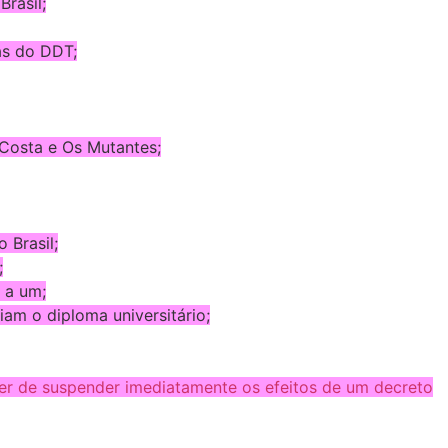
rasil;
as do DDT;
 Costa e Os Mutantes;
 Brasil;
;
 a um;
am o diploma universitário;
er de suspender imediatamente os efeitos de um decreto