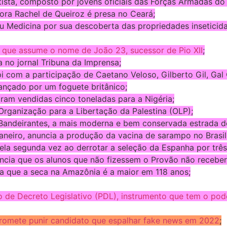
sta, composto por jovens oficiais das Forças Armadas do B
tora Rachel de Queiroz é presa no Ceará;
ou Medicina por sua descoberta das propriedades inseticid
, que assume o nome de João 23, sucessor de Pio XII
;
 no jornal Tribuna da Imprensa;
i com a participação de Caetano Veloso, Gilberto Gil, Gal
 lançado por um foguete britânico;
Foram vendidas cinco toneladas para a Nigéria;
Organização para a Libertação da Palestina (OLP);
 Bandeirantes, a mais moderna e bem conservada estrada do
aneiro, anuncia a produção da vacina de sarampo no Brasil
ela segunda vez ao derrotar a seleção da Espanha por três
ncia que os alunos que não fizessem o Provão não receberi
ra que a seca na Amazônia é a maior em 118 anos;
de Decreto Legislativo (PDL), instrumento que tem o pod
romete punir candidato que espalhar fake news em 2022
;