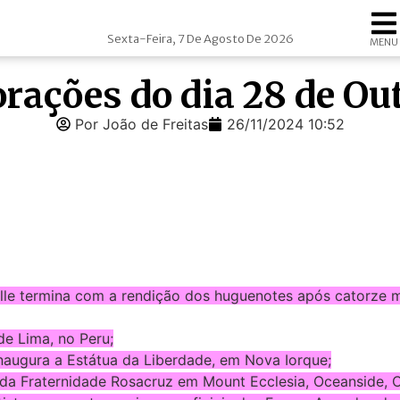
Sexta-Feira, 7 De Agosto De 2026
MENU
rações do dia 28 de Ou
Por João de Freitas
26/11/2024 10:52
helle termina com a rendição dos huguenotes após catorze 
de Lima, no Peru;
naugura a Estátua da Liberdade, em Nova Iorque;
da Fraternidade Rosacruz em Mount Ecclesia, Oceanside, Ca