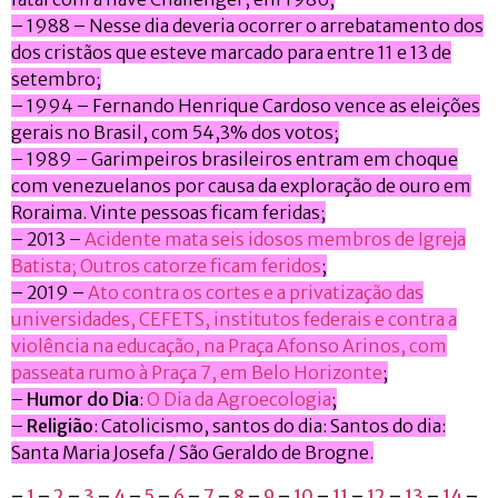
– 1988 – Nesse dia deveria ocorrer o arrebatamento dos
dos cristãos que esteve marcado para entre 11 e 13 de
setembro;
– 1994 – Fernando Henrique Cardoso vence as eleições
gerais no Brasil, com 54,3% dos votos;
– 1989 – Garimpeiros brasileiros entram em choque
com venezuelanos por causa da exploração de ouro em
Roraima. Vinte pessoas ficam feridas;
– 2013 –
Acidente mata seis idosos membros de Igreja
Batista; Outros catorze ficam feridos
;
– 2019 –
Ato contra os cortes e a privatização das
universidades, CEFETS, institutos federais e contra a
violência na educação, na Praça Afonso Arinos, com
passeata rumo à Praça 7, em Belo Horizonte
;
–
Humor do Dia
:
O Dia da Agroecologia
;
–
Religião
: Catolicismo, santos do dia: Santos do dia:
Santa Maria Josefa / São Geraldo de Brogne.
–
1
–
2
–
3
–
4
–
5
–
6
–
7
–
8
–
9
–
10
–
11
–
12
–
13
–
14
–