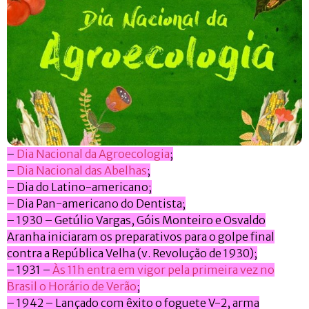
–
Dia Nacional da Agroecologia
;
–
Dia Nacional das Abelhas
;
– Dia do Latino-americano;
– Dia Pan-americano do Dentista;
– 1930 – Getúlio Vargas, Góis Monteiro e Osvaldo
Aranha iniciaram os preparativos para o golpe final
contra a República Velha (v. Revolução de 1930);
– 1931 –
Às 11h entra em vigor pela primeira vez no
Brasil o Horário de Verão
;
– 1942 – Lançado com êxito o foguete V-2, arma