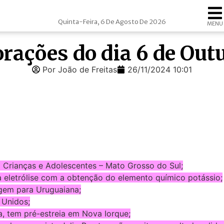
Quinta-Feira, 6 De Agosto De 2026
MENU
rações do dia 6 de Out
Por João de Freitas
26/11/2024 10:01
a Crianças e Adolescentes – Mato Grosso do Sul;
a eletrólise com a obtenção do elemento químico potássio;
agem para Uruguaiana;
 Unidos;
ia, tem pré-estreia em Nova Iorque;