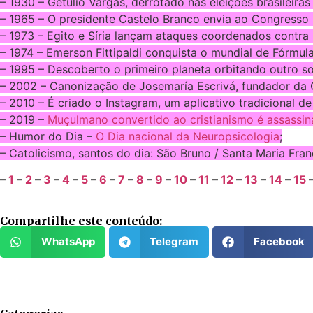
– 1930 – Getúlio Vargas, derrotado nas eleições brasileiras
– 1965 – O presidente Castelo Branco envia ao Congresso m
– 1973 – Egito e Síria lançam ataques coordenados contra 
– 1974 – Emerson Fittipaldi conquista o mundial de Fórmul
– 1995 – Descoberto o primeiro planeta orbitando outro sol
– 2002 – Canonização de Josemaría Escrivá, fundador da 
– 2010 – É criado o Instagram, um aplicativo tradicional d
– 2019 –
Muçulmano convertido ao cristianismo é assassina
– Humor do Dia –
O Dia nacional da Neuropsicologia
;
– Catolicismo, santos do dia: São Bruno / Santa Maria Fran
–
1
–
2
–
3
–
4
–
5
–
6
–
7
–
8
–
9
–
10
–
11
–
12
–
13
–
14
–
15
Compartilhe este conteúdo:
WhatsApp
Telegram
Facebook