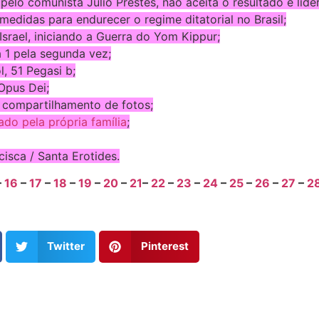
 pelo comunista Julio Prestes, não aceita o resultado e lid
edidas para endurecer o regime ditatorial no Brasil;
Israel, iniciando a Guerra do Yom Kippur;
a 1 pela segunda vez;
, 51 Pegasi b;
Opus Dei;
e compartilhamento de fotos;
do pela própria família
;
cisca / Santa Erotides.
–
16
–
17
–
18
–
19
–
20
–
21
–
22
–
23
–
24
–
25
–
26
–
27
–
2
Twitter
Pinterest