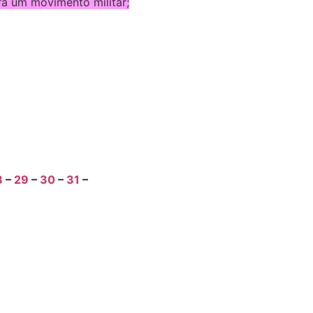
era um movimento militar;
8
–
29
–
30
–
31
–