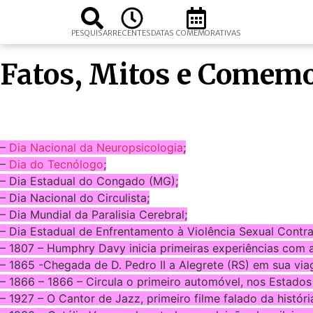
PESQUISAR
RECENTES
DATAS COMEMORATIVAS
Fatos, Mitos e Comemo
–
Dia Nacional da Neuropsicologia
;
–
Dia do Tecnólogo
;
– Dia Estadual do Congado (MG);
– Dia Nacional do Circulista;
– Dia Mundial da Paralisia Cerebral;
– Dia Estadual de Enfrentamento à Violência Sexual Contr
– 1807 – Humphry Davy inicia primeiras experiências com 
– 1865 -Chegada de D. Pedro II a Alegrete (RS) em sua vi
– 1866 – 1866 – Circula o primeiro automóvel, nos Estados
– 1927 – O Cantor de Jazz, primeiro filme falado da histór